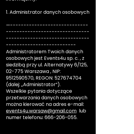
1. Administrator danych osobowych
—-----------------------------
-------------------------------
-------------------------------
--------------------------
Administratorem Twoich danych
osobowych jest Events4u sp. c. , z
siedzibą przy ul. Alternatywy 6/125,
02-775 Warszawa , NIP:
9512590570
, REGON:
527674704
(dalej: „Administrator”).
Wszelkie pytania dotyczące
przetwarzania danych osobowych
można kierować na adres e-mail:
events4u.warsaw@gmail.com
lub
numer telefonu:
666-206-055
.