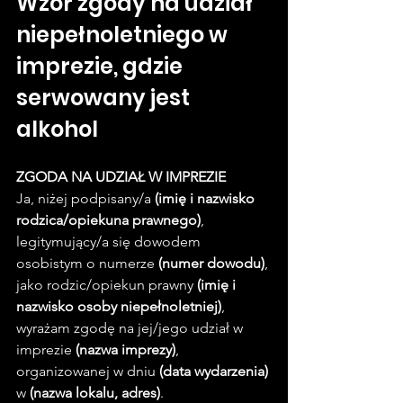
Wzór zgody na udział 
niepełnoletniego w 
imprezie, gdzie 
serwowany jest 
alkohol
ZGODA NA UDZIAŁ W IMPREZIE
Ja, niżej podpisany/a 
(imię i nazwisko 
rodzica/opiekuna prawnego)
, 
legitymujący/a się dowodem 
osobistym o numerze 
(numer dowodu)
, 
jako rodzic/opiekun prawny 
(imię i 
nazwisko osoby niepełnoletniej)
, 
wyrażam zgodę na jej/jego udział w 
imprezie 
(nazwa imprezy)
, 
organizowanej w dniu 
(data wydarzenia)
w 
(nazwa lokalu, adres)
.